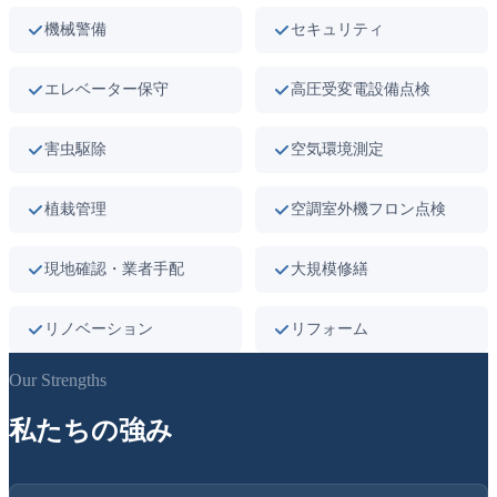
機械警備
セキュリティ
エレベーター保守
高圧受変電設備点検
害虫駆除
空気環境測定
植栽管理
空調室外機フロン点検
現地確認・業者手配
大規模修繕
リノベーション
リフォーム
Our Strengths
私たちの強み